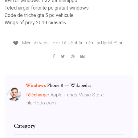
Ie9 for windows 7 32 bit filehippo
Telecharger fortnite pc gratuit windows
Code de triche gta 5 pc vehicule
Wings of prey 2019 скачать
Miễn phí vcds lite cz Tải về phần mềm tại UpdateStar -
Windows
Phone 8 — Wikipédia
Télécharger
Apple iTunes Music Store -
FileHippo.com
Category