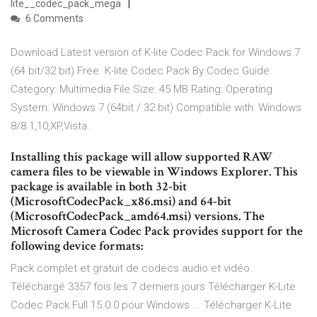
lite__codec_pack_mega
6 Comments
Download Latest version of K-lite Codec Pack for Windows 7
(64 bit/32 bit) Free. K-lite Codec Pack By Codec Guide.
Category: Multimedia File Size: 45 MB Rating: Operating
System: Windows 7 (64bit / 32 bit) Compatible with: Windows
8/8.1,10,XP,Vista.
Installing this package will allow supported RAW
camera files to be viewable in Windows Explorer. This
package is available in both 32-bit
(MicrosoftCodecPack_x86.msi) and 64-bit
(MicrosoftCodecPack_amd64.msi) versions. The
Microsoft Camera Codec Pack provides support for the
following device formats:
Pack complet et gratuit de codecs audio et vidéo.
Téléchargé 3357 fois les 7 derniers jours Télécharger K-Lite
Codec Pack Full 15.0.0 pour Windows ... Télécharger K-Lite