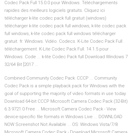
Codec Pack Full 15.0.0 pour Windows. Téléchargements
rapides des meilleurs logiciels gratuits. Cliquez ici
télécharger k-lite codec pack full gratuit (windows)
télécharger k-lite codec pack full windows, k-lite codec pack
full windows, k-lite codec pack full windows télécharger
gratuit. fr. Windows. Vidéo. Codecs. K-Lite Codec Pack Full .
téléchargement. K-Lite Codec Pack Full. 14.1.5 pour .
Windows. Code ... k-lite Codec Pack full Download Windows 7
32/64 Bit [2017 ...
Combined Community Codec Pack: CCCP ... Community
Codec Pack is a simple playback pack for Windows with the
goal of supporting the majority of video formats in use today.
Download 64-bit CCCP Microsoft Camera Codec Pack (32-Bit)
6.3.9721.0 Free ... Microsoft Camera Codec Pack - View
device-specific file formats in Windows Live ... DOWNLOAD
NOW Screenshot Not Available ... OS: Windows Vista/7/8.
Microsoft Camera Codec Pack - Download Microsoft Camera