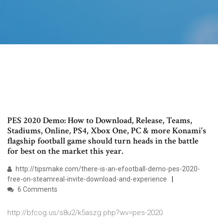
PES 2020 Demo: How to Download, Release, Teams,
Stadiums, Online, PS4, Xbox One, PC & more Konami's
flagship football game should turn heads in the battle
for best on the market this year.
http://tipsmake.com/there-is-an-efootball-demo-pes-2020-
free-on-steamreal-invite-download-and-experience
6 Comments
http://bfcog.us/s8u2/k5aszg.php?wv=pes-2020