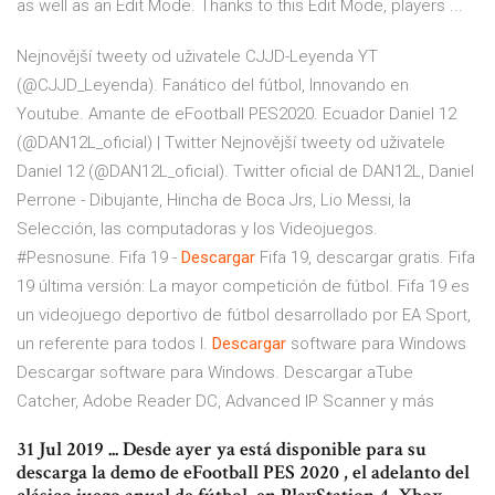
as well as an Edit Mode. Thanks to this Edit Mode, players ...
Nejnovější tweety od uživatele CJJD-Leyenda YT
(@CJJD_Leyenda). Fanático del fútbol, Innovando en
Youtube. Amante de eFootball PES2020. Ecuador
Daniel 12
(@DAN12L_oficial) | Twitter
Nejnovější tweety od uživatele
Daniel 12 (@DAN12L_oficial). Twitter oficial de DAN12L, Daniel
Perrone - Dibujante, Hincha de Boca Jrs, Lio Messi, la
Selección, las computadoras y los Videojuegos.
#Pesnosune.
Fifa 19 -
Descargar
Fifa 19, descargar gratis. Fifa
19 última versión: La mayor competición de fútbol. Fifa 19 es
un videojuego deportivo de fútbol desarrollado por EA Sport,
un referente para todos l.
Descargar
software para Windows
Descargar software para Windows. Descargar aTube
Catcher, Adobe Reader DC, Advanced IP Scanner y más
31 Jul 2019 ... Desde ayer ya está disponible para su
descarga la demo de eFootball PES 2020 , el adelanto del