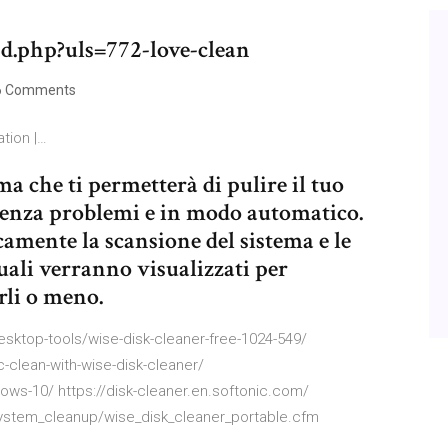
6d.php?uls=772-love-clean
 Comments
ation |…
 che ti permetterà di pulire il tuo
senza problemi e in modo automatico.
amente la scansione del sistema e le
 quali verranno visualizzati per
rli o meno.
ktop-tools/wise-disk-cleaner-free-1024-549/
clean-with-wise-disk-cleaner/
ows-10/ https://disk-cleaner.en.softonic.com/
ystem_cleanup/wise_disk_cleaner_portable.cfm