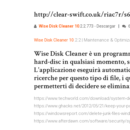
http://clear-swift.co.uk/riac7r/s
Wise
Disk
Cleaner
10
.2.2.773 - Descargar
6
Wise
Disk
Cleaner
10
.2.2 | Maintenance & Optimiz
Wise Disk Cleaner è un programma
hard-disc in qualsiasi momento, 
L'applicazione eseguirà automatic
ricerche per questo tipo di file, i
permetterti di decidere se elimina
https://www.techworld.com/download/system-des
https://www.ghacks.net/2012/05/21/keep-your-pc-
https://windowsreport.com/delete-junk-files-wind
https://www.afterdawn.com/software/security/s