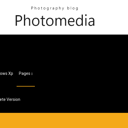
dows Xp
Pages
ete Version