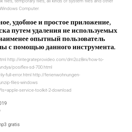
files, temporary files, all kinds of system files and other
r Windows Computer.
тное, удобное и простое приложение,
ска путем удаления не используемых
 наименее опытный пользователь
ы с помощью данного инструмента.
.html http://integrateprovideo.com/dm2oz8ini/how-to-
wndya/posiflex-sd-700.html
ly-full-error.html http://ferienwohnungen-
nzip-files-windows
s=apple-service-toolkit-2-download
2019
e
p3 gratis