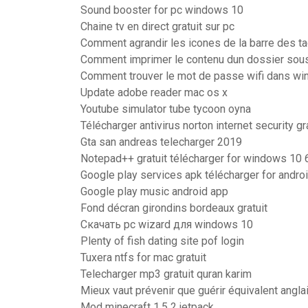
Sound booster for pc windows 10
Chaine tv en direct gratuit sur pc
Comment agrandir les icones de la barre des t
Comment imprimer le contenu dun dossier sou
Comment trouver le mot de passe wifi dans w
Update adobe reader mac os x
Youtube simulator tube tycoon oyna
Télécharger antivirus norton internet security gr
Gta san andreas telecharger 2019
Notepad++ gratuit télécharger for windows 10 6
Google play services apk télécharger for androi
Google play music android app
Fond décran girondins bordeaux gratuit
Скачать pc wizard для windows 10
Plenty of fish dating site pof login
Tuxera ntfs for mac gratuit
Telecharger mp3 gratuit quran karim
Mieux vaut prévenir que guérir équivalent angla
Mod minecraft 1.5 2 jetpack