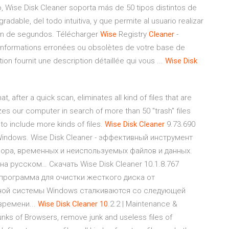
lo, Wise Disk Cleaner soporta más de 50 tipos distintos de
adable, del todo intuitiva, y que permite al usuario realizar
ión de segundos. Télécharger
Wise
Registry
Cleaner
-
 informations erronées ou obsolètes de votre base de
on fournit une description détaillée qui vous ...
Wise
Disk
, after a quick scan, eliminates all kind of files that are
zes our computer in search of more than 50 "trash" files
n to include more kinds of files.
Wise
Disk
Cleaner
9.73.690
Windows. Wise Disk Cleaner - эффективный инструмент
сора, временных и неиспользуемых файлов и данных.
 на русском… Скачать Wise Disk Cleaner 10.1.8.767
r программа для очистки жесткого диска от
ной системы Windows сталкиваются со следующей
времени...
Wise
Disk
Cleaner
10
.2.2 | Maintenance &
junks of Browsers, remove junk and useless files of