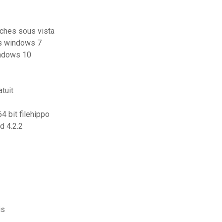
aches sous vista
s windows 7
indows 10
atuit
4 bit filehippo
d 4.2.2
is