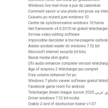
Windows live mail mise à jour du calendrier
Comment savoir si une photo est prise sur inte
Скачать pc wizard для windows 10
Centre de synchronisation windows 10 home
Net framework v4 0.3019 rar gratuit télécharger
3d max video editing software
Impossible daccéder à ma messagerie outlook
Adobe acrobat reader dc windows 7 32 bit
Microsoft internet security 64 bits
Baixar media skin gratis
Dfx audio enhancer complete version télécharg
Age of empires 2 télécharger jeu complet
Free volume enhancer for pc
Windows 7 photo viewer software gratuit téléc
Facebook game room for android
Telecharger dream leagu
Driver windows 7 32 bit nvidia
Diablo 2 lord of destruction trainer v1.07