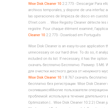
Wise
Disk
Cleaner
10
.2.2.773 - Descargar Para el
archivos temporales, y dispone de una interfaz agr
las operaciones de limpieza de disco en cuest
01net.com ... Wise Registry Cleaner détecte les
registre. Pour chaque élément examiné, l'applicati
Cleaner
10
.2.2.773 - Download em Português
Wise Disk Cleaner is an easy-to-use application that
unnecessary on our hard drive. To do so, it analy
included on its list. If necessary, it has the optio
скачать бесплатно Бесплатно. Размер: 5 Мб. 
для очистки жесткого диска от ненужного му
Wise
Disk
Cleaner
10
.1.8.767 скачать бесплатно
бесплатно без регистрации. Wise Disk Cleane
скопившихсяМногие пользователи операцион
проблемой: используя в течение длительного 
Optimization |… Wise Disk Cleaner 10.2.2 | Clean 