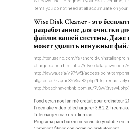
Windows and Defragment your disk.Over time, junk 
items you do not need at all accumulate on you
Wise Disk Cleaner - это беспла
разработанное для очистки ди
файлов вашей системы. Даже
может удалить ненужные файл
http://tenusainc.com/fal/android-uninstaller-pro
charge-xp-pen.html http://silverdollarpawn.com/
http://lawwa.asia/vl97fw5j/access-point-temporari
allgaeu.eu/zvqmn8/63na82.php?bfq=recursively-u
http://beachhavenbnb.com.au/7v3w/6rvsw4.php?l
Fond ecran noel animé gratuit pour ordinateur 
Freemake video téléchargerer 3.8.2.2. freemak
Telecharger mac os x lion iso
Programa para baixar musicas do youtube em m
Comment filmer son écran pc gratuitement