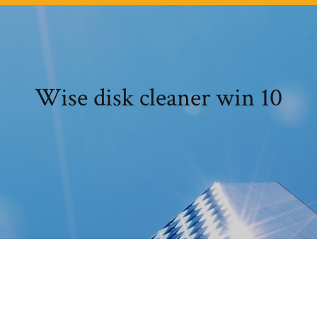
Wise disk cleaner win 10