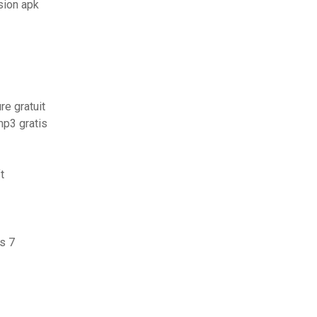
sion apk
re gratuit
p3 gratis
t
s 7